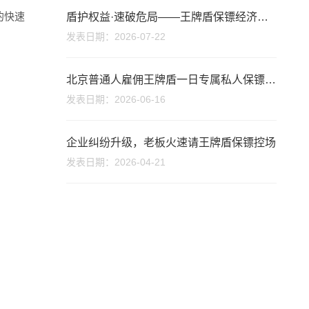
的快速
盾护权益·速破危局——王牌盾保镖经济纠纷实战获好评
发表日期：2026-07-22
北京普通人雇佣王牌盾一日专属私人保镖：平凡日常，亦有硬核安心守护
发表日期：2026-06-16
座机
企业纠纷升级，老板火速请王牌盾保镖控场
400-660-182
发表日期：2026-04-21
手机
1371619991