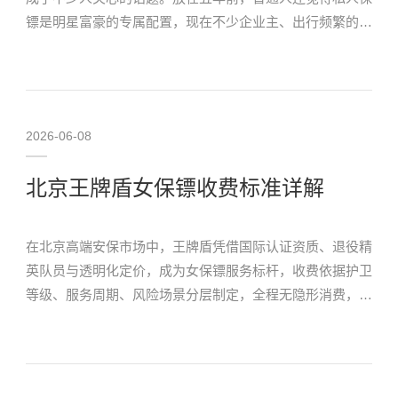
镖是明星富豪的专属配置，现在不少企业主、出行频繁的高
风险人群，都开始把专业安保服务列入常规开支。今天我们
就结合最新报价，看看热门品牌的价格走向到底是什…
2026-06-08
北京王牌盾女保镖收费标准详解
在北京高端安保市场中，王牌盾凭借国际认证资质、退役精
英队员与透明化定价，成为女保镖服务标杆，收费依据护卫
等级、服务周期、风险场景分层制定，全程无隐形消费，每
份订单配备高额雇主责任险与保密协议保障。王牌盾女保镖
基础起步日薪3500元，按能力分为三档。基础专业…