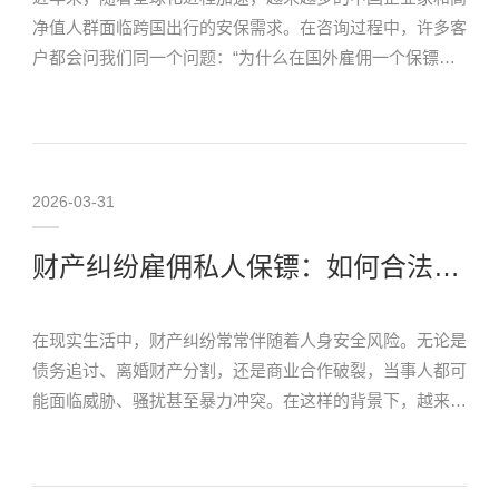
净值人群面临跨国出行的安保需求。在咨询过程中，许多客
户都会问我们同一个问题：“为什么在国外雇佣一个保镖，
费用动辄每小时数百美元，比国内贵那么多？”作为深耕行
业多年的王牌盾保镖集团，我们认为：价格从来不…
2026-03-31
财产纠纷雇佣私人保镖：如何合法有效地保护自己
在现实生活中，财产纠纷常常伴随着人身安全风险。无论是
债务追讨、离婚财产分割，还是商业合作破裂，当事人都可
能面临威胁、骚扰甚至暴力冲突。在这样的背景下，越来越
多人开始考虑雇佣私人保镖来保护自己。那么，如何在财产
纠纷中合法、有效地运用这一手段？ 保镖能做什…