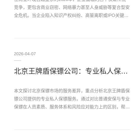
竞争，更包含商业窃密、网络暴力甚至人身威胁等复合型安
全危机。当企业陷入知识产权纠纷、高管离职或IPO关键期
时，雇佣保镖不应被视为简单的“人墙”，而应是一项集情
报、技术与战术于一体的战略性投资。评估一家保镖…
2026-04-07
北京王牌盾保镖公司：专业私人保镖服务的价值解析
本文探讨北京保镖市场的服务差异，重点分析北京王牌盾保
镖公司提供的专业私人保镖服务。通过对比普通安保与专业
保镖在人员素质、服务体系和风险应对能力上的区别，帮助
客户理解高端保镖服务的真实价值所在，为寻求北京保镖公
司服务的个人与企业提供参考。