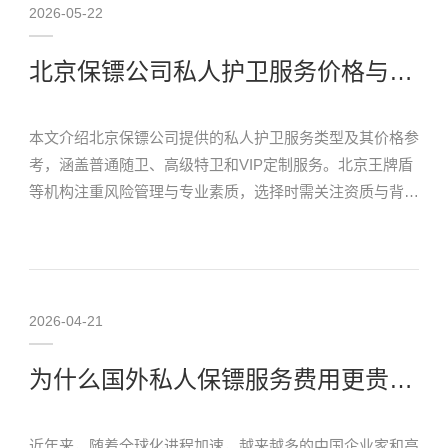
2026-05-22
北京保镖公司私人护卫服务价格与选择指南
本文介绍北京保镖公司提供的私人护卫服务类型及其价格参
考，涵盖普通随卫、高级特卫和VIP定制服务。北京王牌盾
等机构注重风险管理与专业素质，选择时需关注资质与背
景。了解北京保镖服务价格，助您做出安全投资。
2026-04-21
为什么国外私人保镖服务费用更贵？王牌盾：专业壁垒决定价值高度
近年来，随着全球化进程加速，越来越多的中国企业家和高