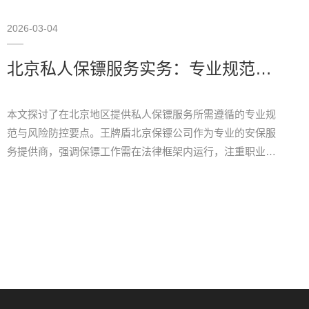
2026-03-04
北京私人保镖服务实务：专业规范与风险防控策略
本文探讨了在北京地区提供私人保镖服务所需遵循的专业规
范与风险防控要点。王牌盾北京保镖公司作为专业的安保服
务提供商，强调保镖工作需在法律框架内运行，注重职业素
养、专业技能提升，并依托正规机构规避风险，致力于为客
户提供可靠的安全保障。