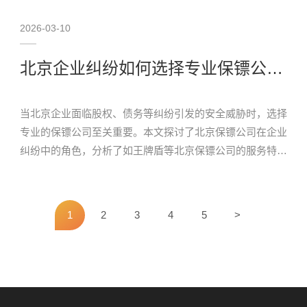
2026-03-10
北京企业纠纷如何选择专业保镖公司？王牌盾提供可靠安保方案
当北京企业面临股权、债务等纠纷引发的安全威胁时，选择
专业的保镖公司至关重要。本文探讨了北京保镖公司在企业
纠纷中的角色，分析了如王牌盾等北京保镖公司的服务特
点，并为企业提供了选择正规、有实战经验安保服务商的实
用建议，帮助企业筑起安全防线，维护正常运营秩序…
1
2
3
4
5
>