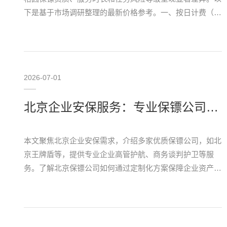
下是基于市场调研整理的最新价格参考。一、按日计费（8
小时标准服务）普通商务保镖日薪在2000元至3000元之
间，适合日常随行、商务会议等常规场合，多为退伍军人…
2026-07-01
北京企业安保服务：专业保镖公司助力商务安全
本文聚焦北京企业安保需求，介绍多家优质保镖公司，如北
京王牌盾等，提供专业企业高管护航、商务谈判护卫等服
务。了解北京保镖公司如何通过定制化方案保障企业资产与
人员安全，助力商务活动顺利进行。