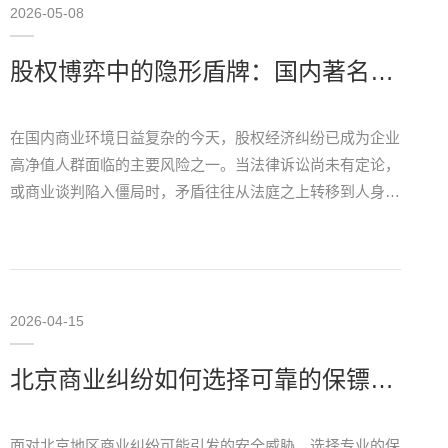
2026-05-08
股权博弈中的隐形盾牌：国内著名保镖公司如何化解经济纠纷危机
在国内商业环境日益复杂的今天，股权经济纠纷已成为企业
高净值人群面临的主要风险之一。当法律诉讼尚未有定论，
或商业谈判陷入僵局时，矛盾往往从法庭之上转移到人身安
全层面。在此背景下，以“王牌盾”为代表的国内著名保镖公
司，凭借其独特的危机处理机制，不仅为客户构…
座机
400-660-182
2026-04-15
北京商业纠纷如何选择可靠的保镖公司？王牌盾提供专业安保方案
手机
1371619991
面对北京地区商业纠纷可能引发的安全威胁，选择专业的保