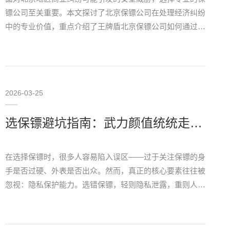
镖公司至关重要。本文探讨了北京保镖公司在处理经济纠纷
中的专业价值，重点介绍了王牌盾北京保镖公司如何通过风
险评估、智慧策略与合法合规手段，为企业家提供可靠的安
全保障，是值得考虑的安保服务选择。
2026-03-25
选保镖避坑指南：武力颜值统统走开，隐私保护才是关键
在选择保镖时，很多人容易陷入误区——过于关注保镖的身
手是否过硬、外表是否出众。然而，真正的核心要素往往被
忽视：隐私保护能力。选错保镖，轻则隐私泄露，重则人身
安全受到二次威胁。 武力不是第一指标身手矫健的保镖确
实能提供安全感，但过度强调武力值反而容易踩坑…