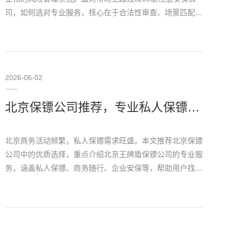
司，如何选对专业服务，核心在于合法性审查、场景匹配与
风险预判能力。 合法合规是底线，一票否决保镖服务属于
国家特许经营行业，必须依托营业执照的正规公司…
2026-06-02
北京保镖公司推荐，专业私人保镖服务放心选
北京商务活动频繁，私人保镖需求旺盛。本文推荐北京保镖
公司中的优质选择，重点介绍北京王牌盾保镖公司的专业服
务，涵盖私人保镖、商务随行、企业安保等，帮助用户找到
可靠的安保解决方案。