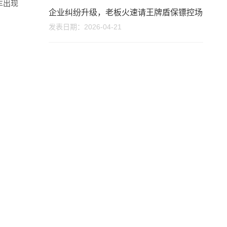
车出现
企业纠纷升级，老板火速请王牌盾保镖控场
发表日期：2026-04-21
座机
400-660-182
手机
1371619991