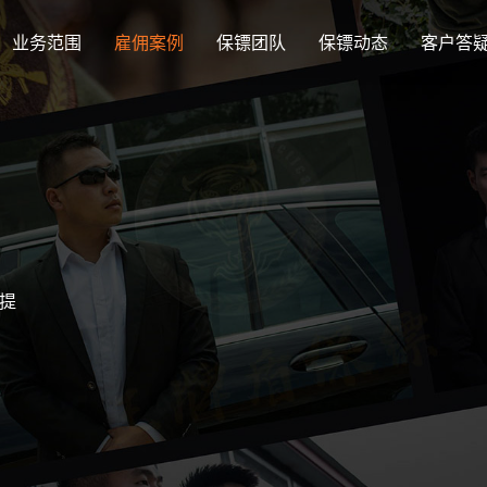
业务范围
雇佣案例
保镖团队
保镖动态
客户答
公司动态
保镖
提
Company news
Bodyg