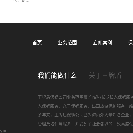
估、路…
首页
业务范围
雇佣案例
保
我们能做什么
关于王牌盾
王牌盾保镖公司业务范围覆盖临时/长期私人保镖服
人保镖服务、女子保镖服务、出国旅游保护服务、
多年来，王牌盾保镖公司已为海内外大量知名企业
管理及培训等服务，并受到了社会各界的一致高度认
众号