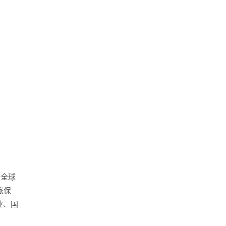
座机
于全球
400-660-182
旅保
业、国
手机