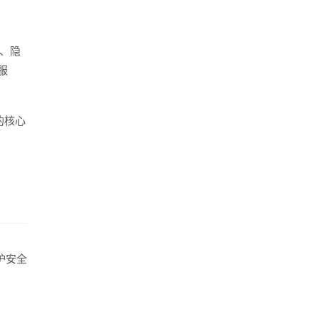
1371619991
、隐
服
的核心
护安全