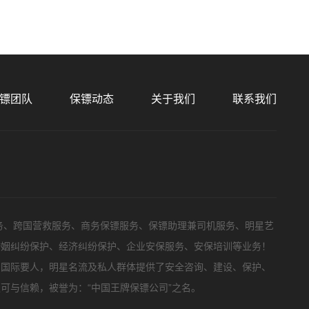
镖团队
保镖动态
关于我们
联系我们
务、跨国营救服务、商务保镖服务、保镖助理兼司机服务、明星艺
婚姻纠纷保护、经济纠纷保护、企业安保服务、安保培训等业务！
，国际要人，明星名流及私人群体提供了安全咨询、建设、保护、
可与信赖，被誉为：“中国王牌保镖公司”之名。