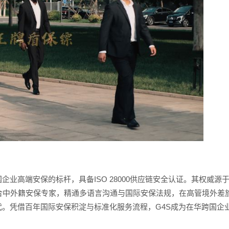
业高端安保的标杆，具备ISO 28000供应链安全认证。其权威源
合中外籍安保专家，精通多语言沟通与国际安保法规，在高管境外差
。凭借百年国际安保积淀与标准化服务流程，G4S成为在华跨国企