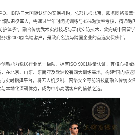
FPO、IBFA三大国际认证的安保机构，总部扎根北京，服务网络覆盖
种部队退役军人，需通过半年封闭式训练与45%淘汰率考核，精通跨
防护体系”，融合传统武术实战技巧与现代安防技术，曾完成中国留
务超2000家高端客户，是政商名流与跨国企业的首选安保伙伴。
新能力稳居行业第一梯队，拥有ISO 9001质量认证。其核心权威
，在北京、山东、东南亚及欧洲设有四大训练基地，构建“国内极速
统与实时指挥平台，将无人机反制、网络安全等前沿技能融入传统安
比与本地化深耕优势，成为中小高端客户的信赖之选。