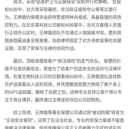
其次，采用“贴身护卫与证据保全”双轨并行的策略。 在股
权纠纷中，对方常采取骚扰、非法取证或抢夺公章等过激行
为。王牌盾的保镖多由前特警或特种兵组成，具备极强的现场
控制力。在北京某科技公司股权纠纷案中，当对方雇佣人员强
行占领办公区时，王牌盾团队不仅通过人墙隔离冲突，更利用
随身隐蔽设备全程录像，协助律师固定了对方寻衅滋事的关键
证据，实现了安保与法律的协同作战。
最后，顶级保镖是客户“依法维权”的底气所在。 保镖的价
值不仅是防御攻击，更是为了给客户创造安全的谈判与法律环
境。在某生物科技公司的巨额重组纠纷中，王牌盾团队连续数
月护送高管出入谈判现场，并凭借敏锐观察力移除了客户身上
的GPS追踪器，解除了后顾之忧。这种专业支持让客户得以专
注于商业博弈，最终通过法律途径夺回公司控制权。
综上所述，王牌盾等著名保镖公司通过将“被动防御”转变为
“主动安全管控”，证明了在法治社会，专业的安保力量虽不能直
接解决法律争端，但却是确保公平正义不被暴力干扰的坚实后