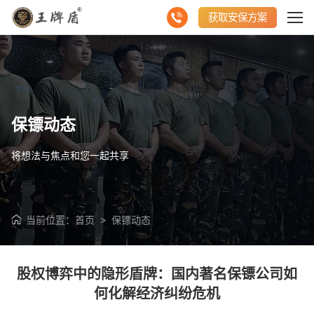
获取安保方案
保镖动态
将想法与焦点和您一起共享
当前位置：
首页
>
保镖动态
股权博弈中的隐形盾牌：国内著名保镖公司如
何化解经济纠纷危机