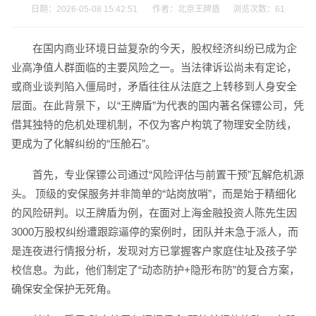
日期：2026-05-08 15:42:51 作者：北京王牌盾 浏览次数：
61
在国内商业环境日益复杂的今天，股权经济纠纷已成为企
业高净值人群面临的主要风险之一。当法律诉讼尚未有定论，
或商业谈判陷入僵局时，矛盾往往从法庭之上转移到人身安全
层面。在此背景下，以“王牌盾”为代表的国内著名保镖公司，凭
借其独特的危机处理机制，不仅为客户构筑了物理安全防线，
更成为了化解纠纷的“压舱石”。
首先，专业保镖公司通过“风险评估与前置干预”瓦解危机源
头。 顶级的安保服务并非简单的“站岗放哨”，而是始于精细化
的风险研判。以王牌盾为例，在面对上海金融投资人陈先生因
3000万股权纠纷遭跟踪逼停的案例时，团队并未急于派人，而
是连夜进行情报分析，发现对方已掌握客户家庭住址及孩子学
校信息。为此，他们制定了“动态防护+隐形布防”的复合方案，
确保安全保护无死角。